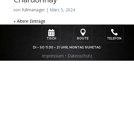
von
fullmanager
|
März 5, 2024
« Ältere Einträge



TISCH
ROUTE
TELEFON
DI – SO 11:30 – 21 UHR, MONTAG RUHETAG
Impressum
•
Datenschutz