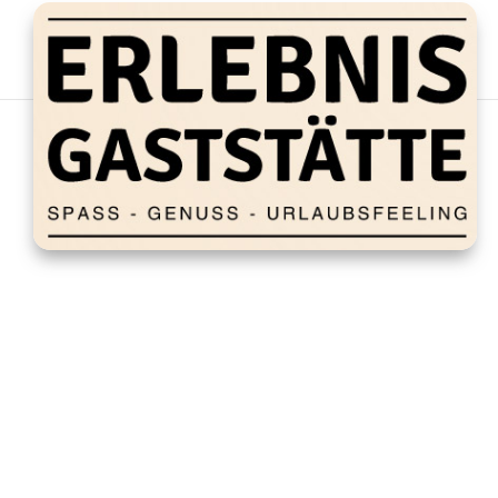
Spaghetti Bolognese
von
fullmanager
|
März 4, 2024