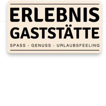
Prosecco
von
fullmanager
|
Juni 24, 2025