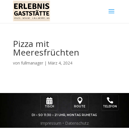
Pizza mit
Meeresfrüchten
von
fullmanager
|
März 4, 2024



TISCH
ROUTE
TELEFON
DI – SO 11:30 – 21 UHR, MONTAG RUHETAG
Impressum
•
Datenschutz