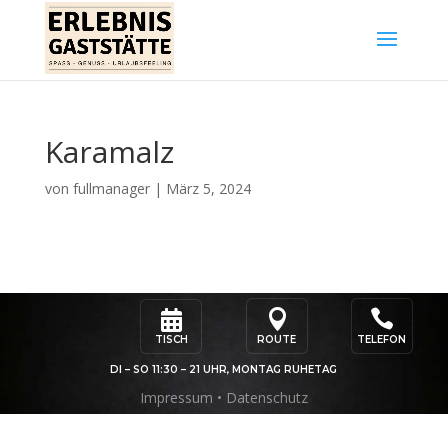
Karamalz
von
fullmanager
|
März 5, 2024



TISCH
ROUTE
TELEFON
DI – SO 11:30 – 21 UHR, MONTAG RUHETAG
Impressum
•
Datenschutz