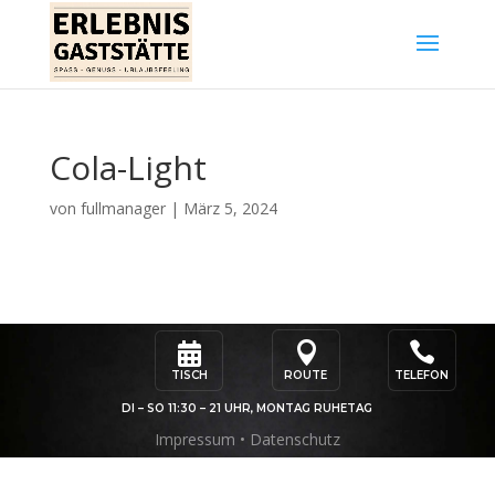
Cola-Light
von
fullmanager
|
März 5, 2024



TISCH
ROUTE
TELEFON
DI – SO 11:30 – 21 UHR, MONTAG RUHETAG
Impressum
•
Datenschutz